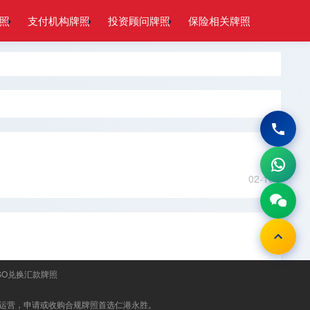
照
支付机构牌照
投资顾问牌照
保险相关牌照
02-10
SO兑换汇款牌照
运营，申请或收购合规牌照首选
仁港永胜
。