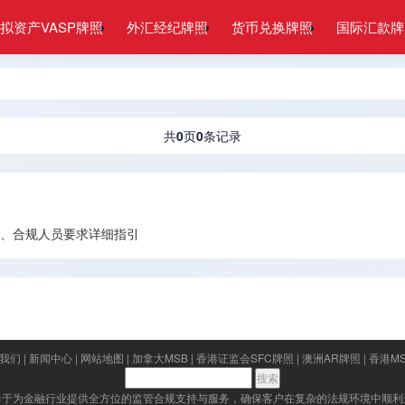
拟资产VASP牌照
外汇经纪牌照
货币兑换牌照
国际汇款牌
共
0
页
0
条记录
费用、合规人员要求详细指引
我们
|
新闻中心
|
网站地图
|
加拿大MSB
|
香港证监会SFC牌照
|
澳洲AR牌照
|
香港M
力于为金融行业提供全方位的监管合规支持与服务，确保客户在复杂的法规环境中顺利