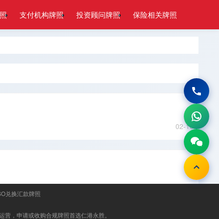
照
支付机构牌照
投资顾问牌照
保险相关牌照
02-10
SO兑换汇款牌照
运营，申请或收购合规牌照首选
仁港永胜
。