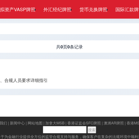
拟资产VASP牌照
外汇经纪牌照
货币兑换牌照
国际汇款牌
共
0
页
0
条记录
费用、合规人员要求详细指引
我们
|
新闻中心
|
网站地图
|
加拿大MSB
|
香港证监会SFC牌照
|
澳洲AR牌照
|
香港M
力于为金融行业提供全方位的监管合规支持与服务，确保客户在复杂的法规环境中顺利