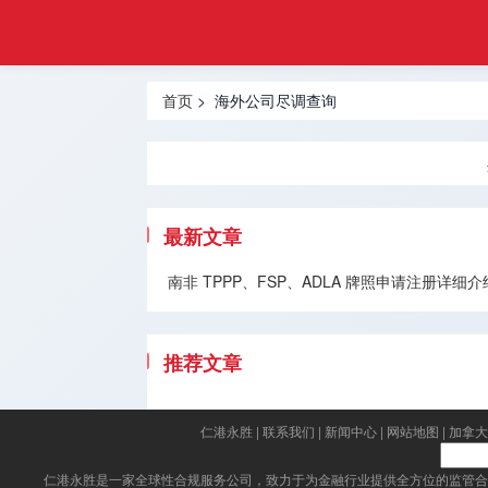
金融
首页
合规
基金管理
牌照
首页
> 海外公司尽调查询
牌照
虚拟资产
VASP牌
照
最新文章
外汇经纪
南非 TPPP、FSP、ADLA 牌照申请注册
牌照
货币兑换
推荐文章
牌照
国际汇款
仁港永胜
|
联系我们
|
新闻中心
|
网站地图
|
加拿大
牌照
仁港永胜
是一家全球性合规服务公司，致力于为金融行业提供全方位的监管合