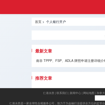
金融
首页
合规
基金管理
牌照
首页
> 个人银行开户
牌照
虚拟资产
VASP牌
照
最新文章
外汇经纪
南非 TPPP、FSP、ADLA 牌照申请注册
牌照
货币兑换
推荐文章
牌照
国际汇款
仁港永胜
|
联系我们
|
新闻中心
|
网站地图
|
加拿大
牌照
仁港永胜
是一家全球性合规服务公司，致力于为金融行业提供全方位的监管合