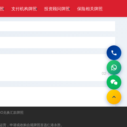
照
支付机构牌照
投资顾问牌照
保险相关牌照
02-10
SO兑换汇款牌照
运营，申请或收购合规牌照首选
仁港永胜
。