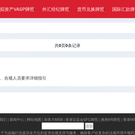
拟资产VASP牌照
外汇经纪牌照
货币兑换牌照
国际汇款牌
共
0
页
0
条记录
费用、合规人员要求详细指引
我们
|
新闻中心
|
网站地图
|
加拿大MSB
|
香港证监会SFC牌照
|
澳洲AR牌照
|
香港M
力于为金融行业提供全方位的监管合规支持与服务，确保客户在复杂的法规环境中顺利