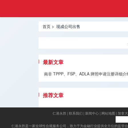
金融
首页
合规
基金管理
牌照
首页
> 现成公司出售
牌照
虚拟资产
VASP牌
照
最新文章
外汇经纪
南非 TPPP、FSP、ADLA 牌照申请注册
牌照
货币兑换
推荐文章
牌照
国际汇款
仁港永胜
|
联系我们
|
新闻中心
|
网站地图
|
加拿大
牌照
仁港永胜
是一家全球性合规服务公司，致力于为金融行业提供全方位的监管合