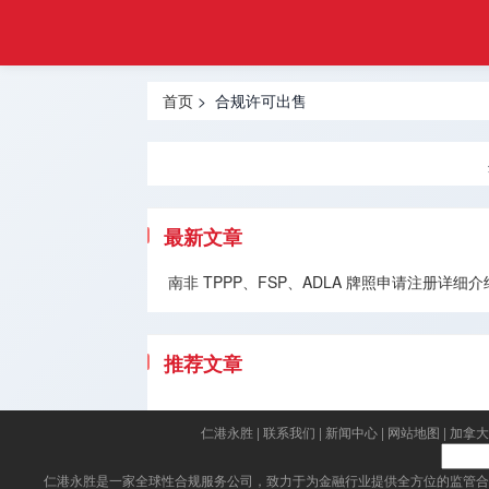
金融
首页
合规
基金管理
牌照
首页
> 合规许可出售
牌照
虚拟资产
VASP牌
照
最新文章
外汇经纪
南非 TPPP、FSP、ADLA 牌照申请注册
牌照
货币兑换
推荐文章
牌照
国际汇款
仁港永胜
|
联系我们
|
新闻中心
|
网站地图
|
加拿大
牌照
仁港永胜
是一家全球性合规服务公司，致力于为金融行业提供全方位的监管合