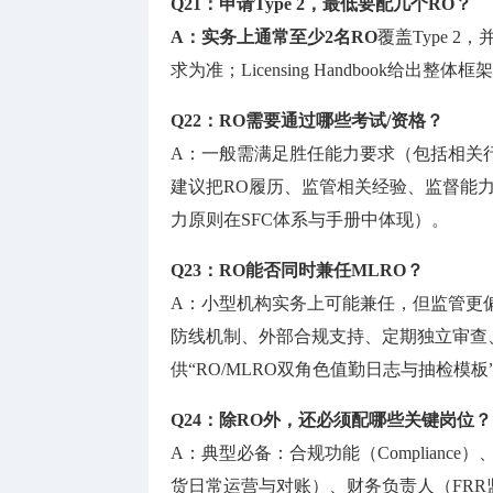
Q21：申请Type 2，最低要配几个RO？
A：
实务上通常至少
2名RO
覆盖Type 
求为准；Licensing Handbook给出整
Q22：RO需要通过哪些考试/资格？
A：一般需满足胜任能力要求（包括相关行
建议把RO履历、监管相关经验、监督能
力原则在SFC体系与手册中体现）。
Q23：RO能否同时兼任MLRO？
A：小型机构实务上可能兼任，但监管更
防线机制、外部合规支持、定期独立审查
供“RO/MLRO双角色值勤日志与抽检模板
Q24：除RO外，还必须配哪些关键岗位？
A：典型必备：合规功能（Compliance）、
货日常运营与对账）、财务负责人（FRR