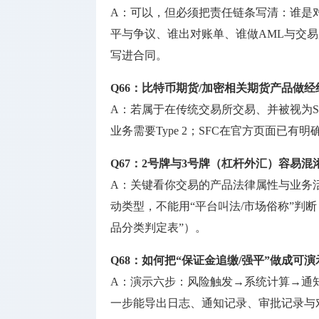
A：可以，但必须把责任链条写清：谁是
平与争议、谁出对账单、谁做AML与交易
写进合同。
Q66：比特币期货/加密相关期货产品做经
A：若属于在传统交易所交易、并被视为SFO下“f
业务需要Type 2；SFC在官方页面已有明
Q67：2号牌与3号牌（杠杆外汇）容易
A：关键看你交易的产品法律属性与业务
动类型，不能用“平台叫法/市场俗称”判
品分类判定表”）。
Q68：如何把“保证金追缴/强平”做成可
A：演示六步：风险触发→系统计算→通
一步能导出日志、通知记录、审批记录与