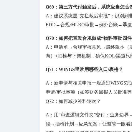
Q69：第三方代付触发后，系统应当怎么
A：建议系统层“先拦截后审批”：识别到
EDD→合规/MLRO审批→例外台账→季
Q70：如何把宣发合规做成“物料审批四件
A：申请单→合规审核意见→最终版本（版
向）+抽检与下架机制，确保KOL/渠道
Q71：WINGS里常用哪些入口/表格？
A：新申请与相关申报一般通过WINGS完成；SFC
申请/审批事项（如签财务回报人员批准
Q72：如何减少补料轮次？
A：用“审查逻辑文件夹”交付：业务边界
段→抽检计划→应急预案；让监管一眼看到