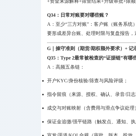
+资金来源解释+筛查结果+升级审批+限
Q34：日常对账要对哪些账？
A：至少“三方对账”：客户账（账务系统
要形成差异台账、处理时限与复盘报告，避
G｜操守准则（期货/期权额外要求）+ 记
Q35：Type 2最常被检查的“证据链”有哪
A：高频五条链：
开户KYC/身份核验/筛查与风险评级；
指令留痕（来源、授权、确认、录音/日
成交与对账映射（含费用与滑点争议处理
保证金追缴/强平链路（触发点、通知、
宣发/渠道/KOL合规（审批、版本、投放