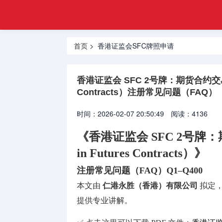
金融
首页
合规
基金管理
牌照
首页
> 香港证监会SFC牌照申请
牌照
虚拟资产
香港证监会 SFC 2号牌：期货合约交易牌照（T
VASP牌
Contracts）注册常见问题（FAQ）
照
时间：2026-02-07 20:50:49
阅读：4136
外汇经纪
牌照
《香港证监会 SFC 2号牌：期货
in Futures Contracts）》
货币兑换
牌照
注册常见问题（FAQ）Q1–Q400
本文由
仁港永胜（香港）有限公司
拟定
国际汇款
提供专业讲解。
牌照