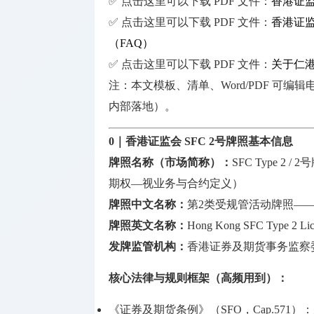
✅ 点击这里可以下载 PDF 文件：
香港证监
支付机构
牌照
✅ 点击这里可以下载 PDF 文件：
香港证监
（FAQ）
投资顾问
✅ 点击这里可以下载 PDF 文件：
关于仁
牌照
注：本文模板、清单、Word/PDF 可
保险相关
内部落地）。
牌照
0｜香港证监会 SFC 2号牌照基本信息
牌照名称（市场简称）：
SFC Type 2
期权—视业务与合约定义）
牌照中文名称：
第2类受规管活动牌照——期货合约交
牌照英文名称：
Hong Kong SFC Type 2 Licen
发牌监管机构：
香港证券及期货事务监察委
核心法律与规则框架（高频用到）：
《证券及期货条例》（SFO，Cap.571）：