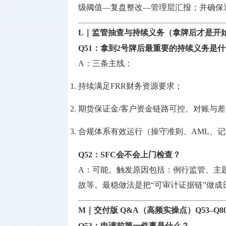
级阈值—复盘整改—管理层汇报；并确保通
L｜监管抽查与持续义务（拿牌后才是开
Q51：拿到2号牌后最重要的持续义务是
A：三条主线：
持续满足FRR财务资源要求；
期货保证金/客户资金链路可控、对账与
合规体系有效运行（操守准则、AML、
Q52：SFC会不会上门检查？
A：可能。触发原因包括：例行监管、主
故等。最稳做法是把“可审计证据链”做
M｜交付版 Q&A（高频实操点）Q53–Q8
Q53：申请前第一件事是什么？