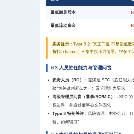
最低缴足股本
H
最低流动资金
H
实务提示：
Type 8 的"真正门槛"不是最低数字，而
折扣（haircut）+ 集中度压力情景。很
6.3 人员胜任能力与管理问责
负责人员（RO）：
需满足 SFC《胜任能力
验"为关键判断点之一）及管理能力要求
高级管理层问责（董事/RO/MIC）：
SFC 
权边界，并通过董事会文件固化
Type 8 特别关注：
风险管理、财务会计、IT
督、如何留痕"