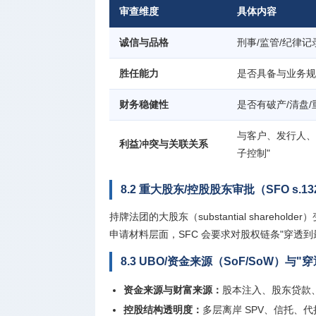
审查维度
具体内容
诚信与品格
刑事/监管/纪律
胜任能力
是否具备与业务规
财务稳健性
是否有破产/清盘
与客户、发行人、
利益冲突与关联关系
子控制"
8.2 重大股东/控股股东审批（SFO s.1
持牌法团的大股东（substantial shareh
申请材料层面，SFC 会要求对股权链条"穿透到
8.3 UBO/资金来源（SoF/SoW）与
资金来源与财富来源：
股本注入、股东贷款
控股结构透明度：
多层离岸 SPV、信托、