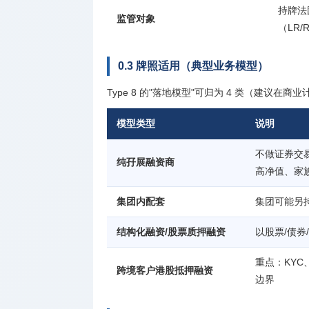
持牌法团
监管对象
（LR/
0.3 牌照适用（典型业务模型）
Type 8 的"落地模型"可归为 4 类（建议在
模型类型
说明
不做证券交易
纯孖展融资商
高净值、家
集团内配套
集团可能另持 T
结构化融资/股票质押融资
以股票/债券
重点：KY
跨境客户港股抵押融资
边界