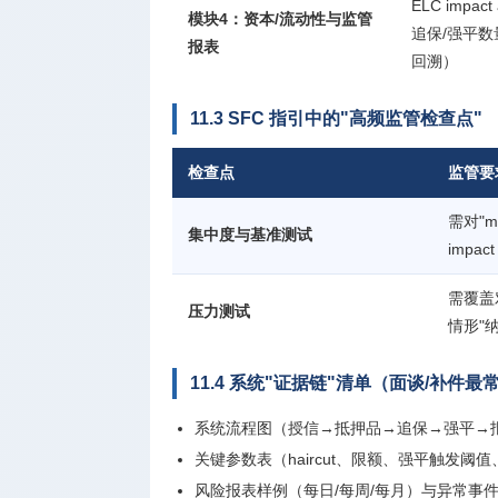
ELC imp
模块4：资本/流动性与监管
追保/强平
报表
回溯）
11.3 SFC 指引中的"高频监管检查点"
检查点
监管要
需对"ma
集中度与基准测试
impa
需覆盖
压力测试
情形"
11.4 系统"证据链"清单（面谈/补件最
系统流程图（授信→抵押品→追保→强平→
关键参数表（haircut、限额、强平触发阈
风险报表样例（每日/每周/每月）与异常事