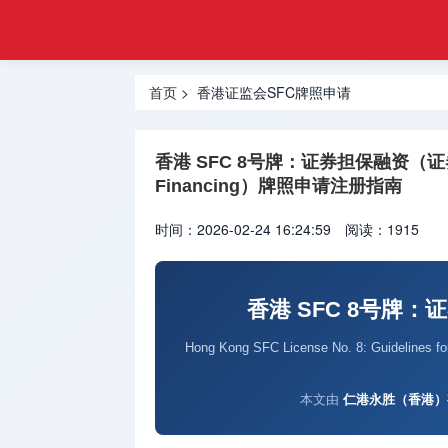
金融
首页
合规
基金管理
牌照
首页
> 香港证监会SFC牌照申请
牌照
虚拟资产
香港 SFC 8号牌：证券担保融资（证券保证金
VASP牌
Financing）牌照申请注册指南
照
时间：2026-02-24 16:24:59
阅读：1915
外汇经纪
牌照
香港 SFC 8号牌
货币兑换
牌照
Hong Kong SFC License No. 8: Guidelines for 
国际汇款
本文由
仁港永胜（香港）
牌照