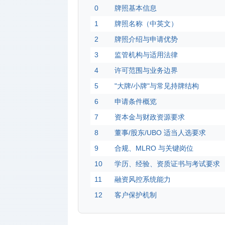
0
牌照基本信息
1
牌照名称（中英文）
2
牌照介绍与申请优势
3
监管机构与适用法律
4
许可范围与业务边界
5
"大牌/小牌"与常见持牌结构
6
申请条件概览
7
资本金与财政资源要求
8
董事/股东/UBO 适当人选要求
9
合规、MLRO 与关键岗位
10
学历、经验、资质证书与考试要求
11
融资风控系统能力
12
客户保护机制