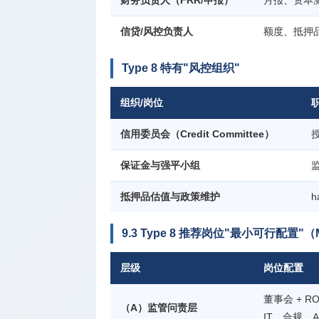
财务负责人（FRR/申报）
月报、资本
信贷/风控负责人
额度、抵押
Type 8 特有"风控组织"
组织/岗位
信用委员会（Credit Committee）
保证金与强平小组
抵押品估值与政策维护
h
9.3 Type 8 推荐岗位"最小可行配置"（
层级
岗位配置
董事会 + 
（A）监管问责层
IT、合规、A