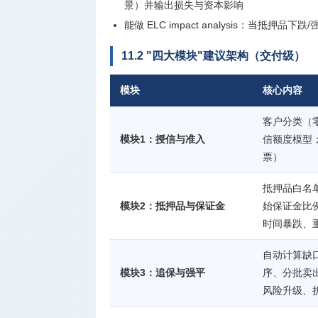
景）并输出损失与资本影响
能做 ELC impact analysis：当抵
11.2 "四大模块"建议架构（交付级）
模块
核心内容
客户分类（零
模块1：授信与准入
信额度模型
票）
抵押品白名单
模块2：抵押品与保证金
始保证金比例
时间暴跌、
自动计算缺口
模块3：追保与强平
序、分批卖
风险升级、