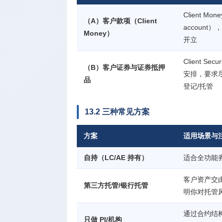
Client M
（A）客户款项（Client
account）
Money）
开立
Client Sec
（B）客户证券与证券抵押
安排，要求
品
登记/托管
13.2 三种常见方案
方案
适用场景与
自持（LC/AE 持有）
适合全功能
客户资产交
第三方托管/银行托管
明你对托管
通过合约结
只做 PI/机构