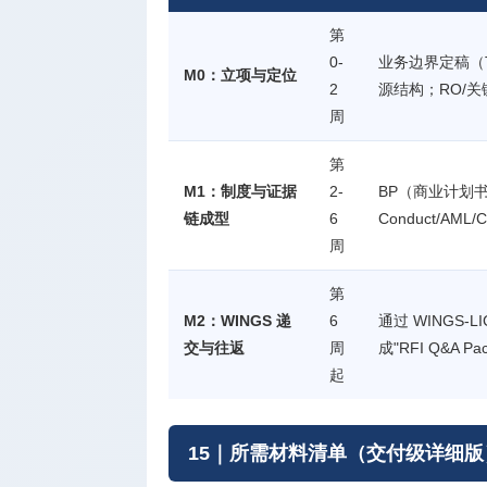
第
0-
业务边界定稿（T
M0：立项与定位
2
源结构；RO/
周
第
M1：制度与证据
2-
BP（商业计划书
链成型
6
Conduct/A
周
第
M2：WINGS 递
6
通过 WINGS
交与往返
周
成"RFI Q&A Pac
起
15｜所需材料清单（交付级详细版