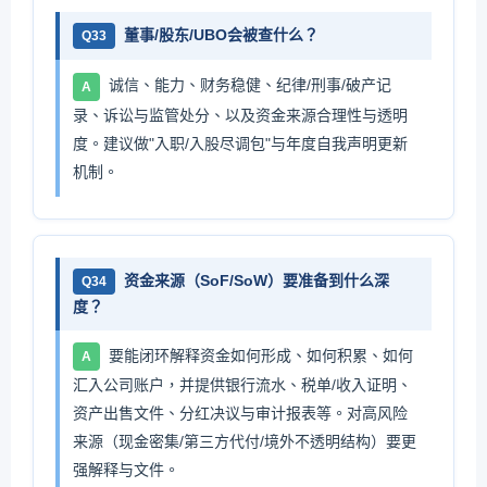
董事/股东/UBO会被查什么？
Q33
诚信、能力、财务稳健、纪律/刑事/破产记
A
录、诉讼与监管处分、以及资金来源合理性与透明
度。建议做"入职/入股尽调包"与年度自我声明更新
机制。
资金来源（SoF/SoW）要准备到什么深
Q34
度？
要能闭环解释资金如何形成、如何积累、如何
A
汇入公司账户，并提供银行流水、税单/收入证明、
资产出售文件、分红决议与审计报表等。对高风险
来源（现金密集/第三方代付/境外不透明结构）要更
强解释与文件。