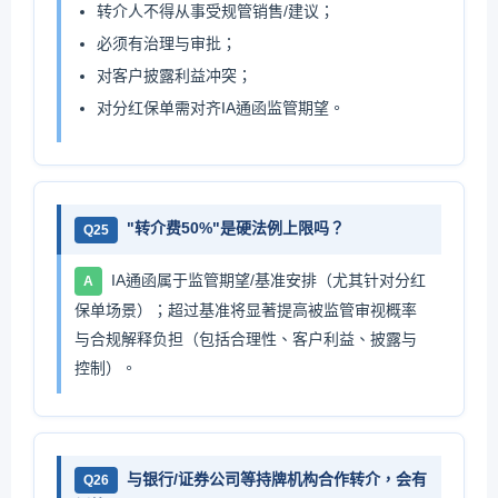
转介人不得从事受规管销售/建议；
必须有治理与审批；
对客户披露利益冲突；
对分红保单需对齐IA通函监管期望。
"转介费50%"是硬法例上限吗？
Q25
IA通函属于监管期望/基准安排（尤其针对分红
A
保单场景）；超过基准将显著提高被监管审视概率
与合规解释负担（包括合理性、客户利益、披露与
控制）。
与银行/证券公司等持牌机构合作转介，会有
Q26