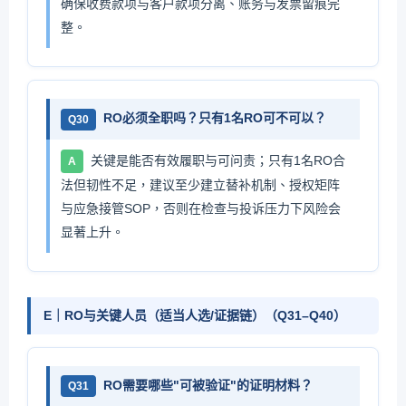
确保收费款项与客户款项分离、账务与发票留痕完
整。
RO必须全职吗？只有1名RO可不可以？
Q30
关键是能否有效履职与可问责；只有1名RO合
A
法但韧性不足，建议至少建立替补机制、授权矩阵
与应急接管SOP，否则在检查与投诉压力下风险会
显著上升。
E｜RO与关键人员（适当人选/证据链）（Q31–Q40）
RO需要哪些"可被验证"的证明材料？
Q31