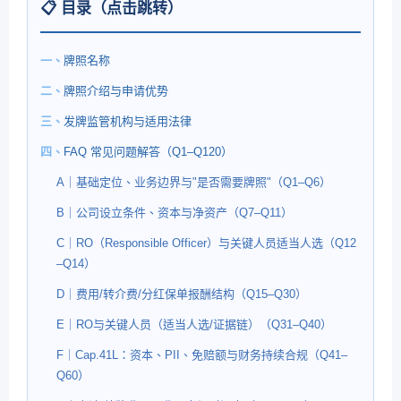
📋 目录（点击跳转）
一、
牌照名称
二、
牌照介绍与申请优势
三、
发牌监管机构与适用法律
四、
FAQ 常见问题解答（Q1–Q120）
A｜基础定位、业务边界与"是否需要牌照"（Q1–Q6）
B｜公司设立条件、资本与净资产（Q7–Q11）
C｜RO（Responsible Officer）与关键人员适当人选（Q12
–Q14）
D｜费用/转介费/分红保单报酬结构（Q15–Q30）
E｜RO与关键人员（适当人选/证据链）（Q31–Q40）
F｜Cap.41L：资本、PII、免赔额与财务持续合规（Q41–
Q60）