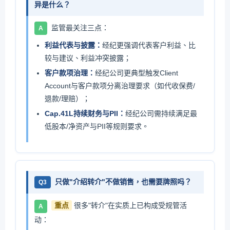
异是什么？
监管最关注三点：
A
利益代表与披露：
经纪更强调代表客户利益、比
较与建议、利益冲突披露；
客户款项治理：
经纪公司更典型触发Client
Account与客户款项分离治理要求（如代收保费/
退款/理赔）；
Cap.41L持续财务与PII：
经纪公司需持续满足最
低股本/净资产与PII等规则要求。
只做"介绍转介"不做销售，也需要牌照吗？
Q3
重点
很多"转介"在实质上已构成受规管活
A
动：