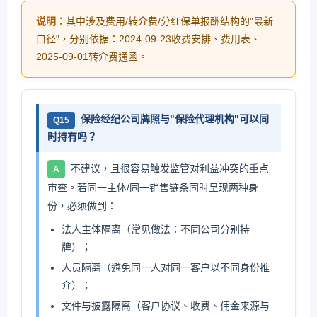
说明：
其中涉及费用/转介费/分红保单报酬结构的"最新
口径"，分别依据：2024-09-23收费安排、费用表、
2025-09-01转介费通函。
保险经纪公司牌照与"保险代理机构"可以同
Q15
时持有吗？
不建议，且很容易触发监管对利益冲突的重点
A
审查。若同一主体/同一销售链条同时呈现两种身
份，必须做到：
法人主体隔离（常见做法：不同公司分别持
牌）；
人员隔离（避免同一人对同一客户以不同身份推
介）；
文件与披露隔离（客户协议、收费、佣金来源与