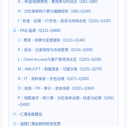
G｜申请/续牌费用、费用表与时间点（Q61–Q80）
H｜分红保单转介费与报酬结构（Q81–Q100）
I｜检查、纪律、IT/外包、投诉与持续合规（Q101–Q120）
五、
FAQ 延续（Q121–Q400）
J｜费用、续牌与变更通知（Q121–Q140）
K｜投诉、记录保存与合规管理（Q141–Q200）
L｜Client Account与客户款项深水区（Q201–Q230）
M｜AML/CFT、制裁筛查、可疑交易（Q231–Q270）
N｜IT、资料保安、外包治理（Q271–Q320）
O｜财务、PII、审计、资本持续（Q321–Q360）
P｜销售操守、转介费、分红保单治理、检查与纪律（Q361
–Q400）
六、
仁港永胜建议
七、
选择仁港永胜的好处优势