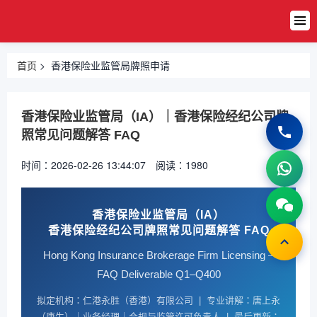
金融
首页
合规
基金管理
牌照
首页
> 香港保险业监管局牌照申请
牌照
虚拟资产
香港保险业监管局（IA）｜香港保险经纪公司牌
VASP牌
照
照常见问题解答 FAQ
时间：2026-02-26 13:44:07
阅读：1980
外汇经纪
牌照
香港保险业监管局（IA）
货币兑换
香港保险经纪公司牌照常见问题解答 FAQ
牌照
Hong Kong Insurance Brokerage Firm Licensing –
国际汇款
FAQ Deliverable Q1–Q400
牌照
拟定机构：仁港永胜（香港）有限公司 | 专业讲解：唐上永
（唐生）｜业务经理｜合规与监管许可负责人 | 最后更新：