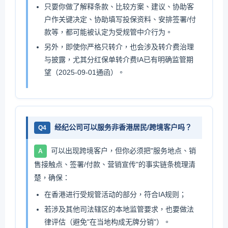
只要你做了解释条款、比较方案、建议、协助客
户作关键决定、协助填写投保资料、安排签署/付
款等，都可能被认定为受规管中介行为。
另外，即使你严格只转介，也会涉及转介费治理
与披露，尤其分红保单转介费IA已有明确监管期
望（2025-09-01通函）。
经纪公司可以服务非香港居民/跨境客户吗？
Q4
可以出现跨境客户，但你必须把"服务地点、销
A
售接触点、签署/付款、营销宣传"的事实链条梳理清
楚，确保：
在香港进行受规管活动的部分，符合IA规则；
若涉及其他司法辖区的本地监管要求，也要做法
律评估（避免"在当地构成无牌分销"）。