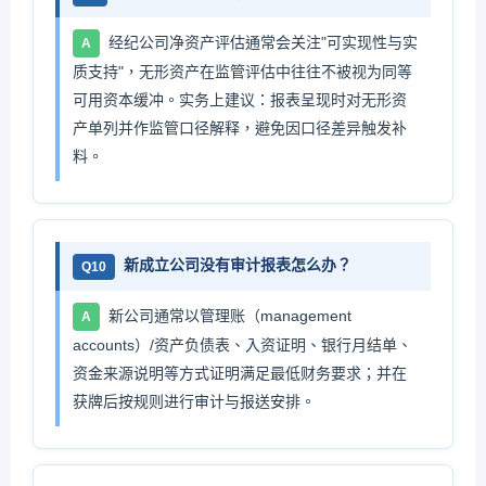
经纪公司净资产评估通常会关注"可实现性与实
A
质支持"，无形资产在监管评估中往往不被视为同等
可用资本缓冲。实务上建议：报表呈现时对无形资
产单列并作监管口径解释，避免因口径差异触发补
料。
新成立公司没有审计报表怎么办？
Q10
新公司通常以管理账（management
A
accounts）/资产负债表、入资证明、银行月结单、
资金来源说明等方式证明满足最低财务要求；并在
获牌后按规则进行审计与报送安排。