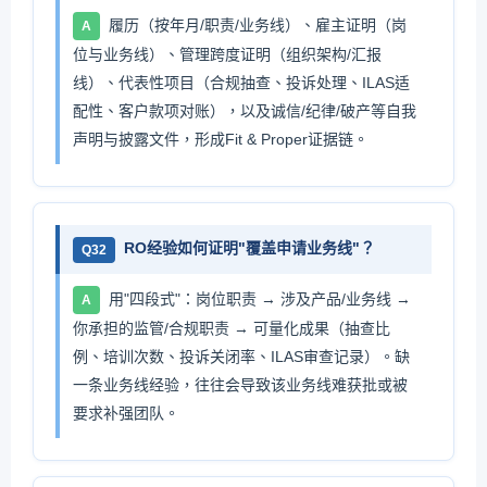
履历（按年月/职责/业务线）、雇主证明（岗
A
位与业务线）、管理跨度证明（组织架构/汇报
线）、代表性项目（合规抽查、投诉处理、ILAS适
配性、客户款项对账），以及诚信/纪律/破产等自我
声明与披露文件，形成Fit & Proper证据链。
RO经验如何证明"覆盖申请业务线"？
Q32
用"四段式"：岗位职责 → 涉及产品/业务线 →
A
你承担的监管/合规职责 → 可量化成果（抽查比
例、培训次数、投诉关闭率、ILAS审查记录）。缺
一条业务线经验，往往会导致该业务线难获批或被
要求补强团队。