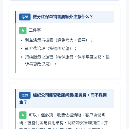
做分红保单销售要额外注意什么？
Q28
三件事：
A
利益演示与披露（避免夸大、误导）；
转介费治理（按通函期望）；
持续服务证据链（续保服务、保单年度回访、投
诉与更改记录）。
经纪公司能否收顾问费/服务费，而不靠佣
Q29
金？
可以，但必须：收费依据清晰、客户协议明
A
确、披露佣金与费用结构、利益冲突管理到位，并