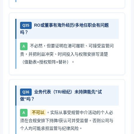
RO或董事有海外经历/多地任职会有问题
Q35
吗？
不必然，但要证明在港可履职、可接受监管问
A
责，并把利益冲突、时间投入与权限安排写清楚
（值勤表+授权矩阵+替补）。
业务代表（TR/经纪）未持牌能先"试
Q36
做"吗？
不可以
。实际从事受规管中介活动的个人必
A
须在合规安排下持牌/获认可并受监督。否则公司与
个人均可能承担监管与纪律风险。