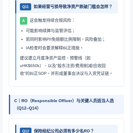
如果经营亏损导致净资产跌破门槛会怎样？
Q11
这会触发持续合规风险：
A
可能影响续牌与监管评估；
若同时影响PII免赔额比例限制，风险叠加；
IA检查时会要求解释纠正措施。
建议建立月度净资产监控、预警线（如
≥HK$650k）、以及"股东注资/费用削减/应收回
收"的纠正SOP，并形成董事会决议与入资凭证链。
C｜RO（Responsible Officer）与关键人员适当人选
（Q12–Q14）
保险经纪公司必须有多少名RO？
Q12