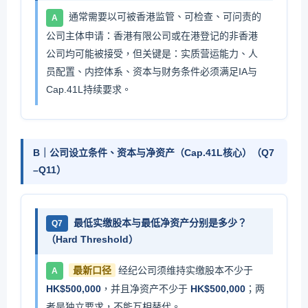
通常需要以可被香港监管、可检查、可问责的
A
公司主体申请：香港有限公司或在港登记的非香港
公司均可能被接受，但关键是：实质营运能力、人
员配置、内控体系、资本与财务条件必须满足IA与
Cap.41L持续要求。
B｜公司设立条件、资本与净资产（Cap.41L核心）（Q7
–Q11）
最低实缴股本与最低净资产分别是多少？
Q7
（Hard Threshold）
最新口径
经纪公司须维持实缴股本不少于
A
HK$500,000
，并且净资产不少于
HK$500,000
；两
者是独立要求，不能互相替代。