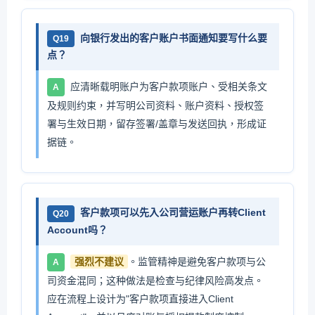
向银行发出的客户账户书面通知要写什么要
Q19
点？
应清晰载明账户为客户款项账户、受相关条文
A
及规则约束，并写明公司资料、账户资料、授权签
署与生效日期，留存签署/盖章与发送回执，形成证
据链。
客户款项可以先入公司营运账户再转Client
Q20
Account吗？
强烈不建议
。监管精神是避免客户款项与公
A
司资金混同；这种做法是检查与纪律风险高发点。
应在流程上设计为"客户款项直接进入Client