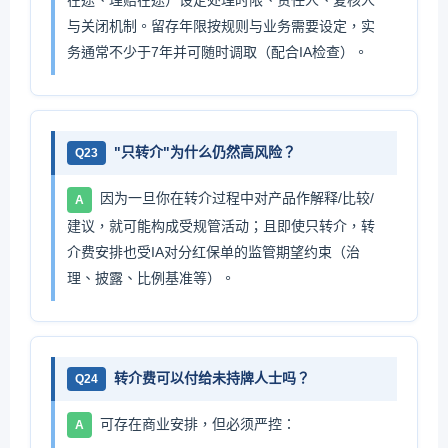
在途、理赔在途）设定处理时限、责任人、复核人
与关闭机制。留存年限按规则与业务需要设定，实
务通常不少于7年并可随时调取（配合IA检查）。
"只转介"为什么仍然高风险？
Q23
因为一旦你在转介过程中对产品作解释/比较/
A
建议，就可能构成受规管活动；且即使只转介，转
介费安排也受IA对分红保单的监管期望约束（治
理、披露、比例基准等）。
转介费可以付给未持牌人士吗？
Q24
可存在商业安排，但必须严控：
A