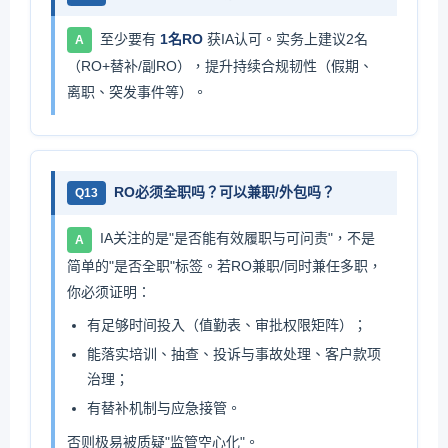
至少要有
1名RO
获IA认可。实务上建议2名
A
（RO+替补/副RO），提升持续合规韧性（假期、
离职、突发事件等）。
RO必须全职吗？可以兼职/外包吗？
Q13
IA关注的是"是否能有效履职与可问责"，不是
A
简单的"是否全职"标签。若RO兼职/同时兼任多职，
你必须证明：
有足够时间投入（值勤表、审批权限矩阵）；
能落实培训、抽查、投诉与事故处理、客户款项
治理；
有替补机制与应急接管。
否则极易被质疑"监管空心化"。