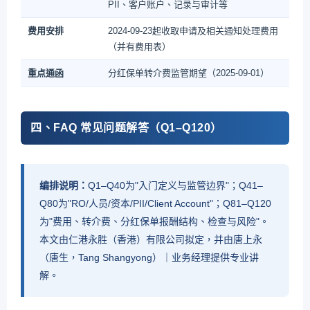
PII、客户账户、记录与审计等
费用安排
2024-09-23起收取申请及相关通知处理费用
（并有费用表）
重点通函
分红保单转介费监管期望（2025-09-01）
四、FAQ 常见问题解答（Q1–Q120）
编排说明：
Q1–Q40为"入门定义与监管边界"；Q41–
Q80为"RO/人员/资本/PII/Client Account"；Q81–Q120
为"费用、转介费、分红保单报酬结构、检查与风险"。
本文由仁港永胜（香港）有限公司拟定，并由唐上永
（唐生，Tang Shangyong）｜业务经理提供专业讲
解。