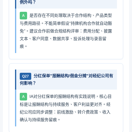
例外吗？
是否存在不同处理取决于合作结构、产品类型
A
与费用路径。不能简单假设"持牌机构合作就自动豁
免"。建议合作前做合规结构评审：费用分配、披露
文本、客户同意、数据共享、投诉处理与录音留
痕。
分红保单"报酬结构/佣金分摊"对经纪公司有
Q27
何影响？
IA对分红保单的报酬结构有实践说明，核心目
A
标是让报酬结构与持续服务、客户利益更对齐。经
纪公司应同步调整：前线激励、转介费政策、收入
确认与持续服务留痕。