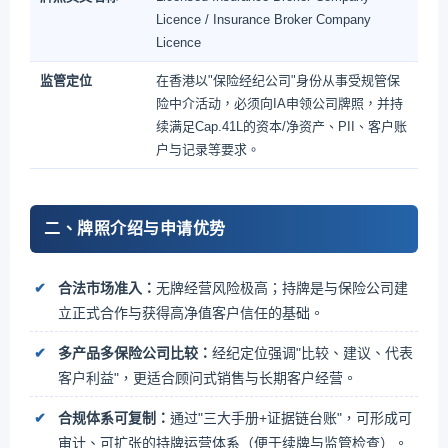
Licence / Insurance Broker Company
Licence
监管定位
在香港以"保险经纪公司"身份从事受规管保
险中介活动，必须向IA申领公司牌照，并持
续满足Cap.41L的资本/净资产、PII、客户账
户与记录等要求。
二、牌照介绍与申请优势
合法市场准入：
无牌经营风险极高；持牌是与保险公司建
立正式合作与获得高净值客户信任的基础。
多产品多保险公司比较：
经纪定位强调"比较、建议、代表
客户利益"，更适合顾问式销售与长期客户经营。
合规体系可复制：
通过"三大手册+证据链台账"，可形成可
审计、可扩张的持牌运营体系（便于续牌与监管检查）。