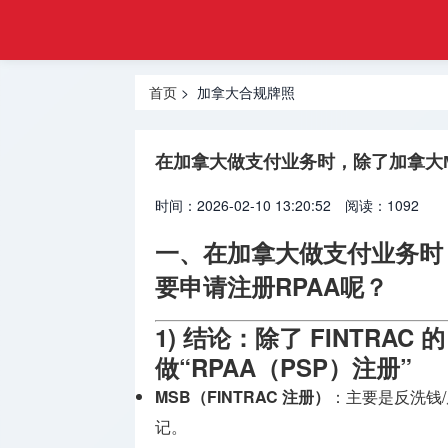
金融
首页
合规
基金管理
牌照
首页
> 加拿大合规牌照
牌照
虚拟资产
在加拿大做支付业务时，除了加拿大M
VASP牌
照
时间：2026-02-10 13:20:52
阅读：1092
外汇经纪
一、在加拿大做支付业务时
牌照
要申请注册RPAA呢？
货币兑换
1) 结论：除了 FINTRA
牌照
做“RPAA（PSP）注册”
国际汇款
MSB（FINTRAC 注册）
：主要是反洗钱/
牌照
记。