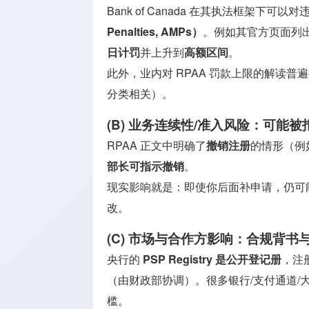
Bank of Canada 在其执法框架下可以
Penalties, AMPs）
。例如其官方页面列出
日计罚
并上升到
高额区间
。
此外，业内对 RPAA 罚款上限的解读普
分类相关）。
(B) 业务连续性/准入风险：可能
RPAA 正文中明确了
撤销注册
的情形（例
部长可指示撤销
。
现实影响就是：即使你后面补申请，仍可
改。
(C) 市场与合作方影响：合规背书
央行的
PSP Registry 是公开登记册
，注
（由财政部协调）。很多银行/支付通道/大型商
槛。