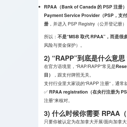
支付机构
RPAA（Bank of Canada 的 PSP 注册）
牌照
Payment Service Provider（PS
投资顾问
册
，并进入 PSP Registry（公开登记册
牌照
所以：
不是“MSB 取代 RPAA”，而是
保险相关
风险与资金保护）。
牌照
2) “RAPP”到底是什么意思
在官方语境里，“RAP/RAPP”常见是
Rese
目）
，跟支付牌照无关。
支付行业里大家说的“RAPP 注册”，通常
✅
RPAA registration（在央行注册为 P
注册”来核对。
3) 什么时候你需要 RPAA
只要你被认定为在加拿大开展/面向加拿