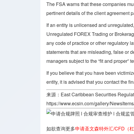
The FSA warns that these companies must 
pertinent details of the client agreement par
If an entity is unlicensed and unregulated,
Unregulated FOREX Trading or Brokerage 
any code of practice or other regulatory 
statements that are misleading, false or d
managers subject to the “fit and proper” te
If you believe that you have been victimi
entity, it is advised that you contact the fi
来源：
East Caribbean Securities Regula
https://www.ecsin.com/gallery/NewsItems/
如欲查询更多
申请圣文森特外汇/CFD（