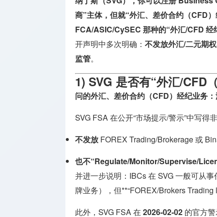
纳丁斯（SVG），你可以注册 Business 
支付机构
商”主体，但就“外汇、差价合约（CFD）
牌照
FCA/ASIC/CySEC 那种的“外汇/C
投资顾问
开声明中多次明确：
不发放外汇/二元期权相
牌照
监管
。
保险相关
1) SVG 是否有“外汇/C
牌照
问的外汇、差价合约（CFD）经纪业务：
SVG FSA 在公开“市场提示/警示”中写
不发放
FOREX Trading/Brokerage 或 Bi
也不“Regulate/Monitor/Supervise/Lice
并进一步说明：IBCs 在 SVG 一般
牌业务），但**“FOREX/Brokers Trading licen
此外，SVG FSA 在
2026-02-02
的官方警