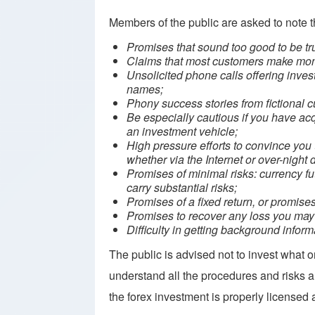
Members of the public are asked to note t
Promises that sound too good to be tr
Claims that most customers make mo
Unsolicited phone calls offering inve
names;
Phony success stories from fictional 
Be especially cautious if you have ac
an investment vehicle;
High pressure efforts to convince you 
whether via the Internet or over-night d
Promises of minimal risks: currency fu
carry substantial risks;
Promises of a fixed return, or promis
Promises to recover any loss you may 
Difficulty in getting background inform
The public is advised not to invest what o
understand all the procedures and risks an
the forex investment is properly licensed 