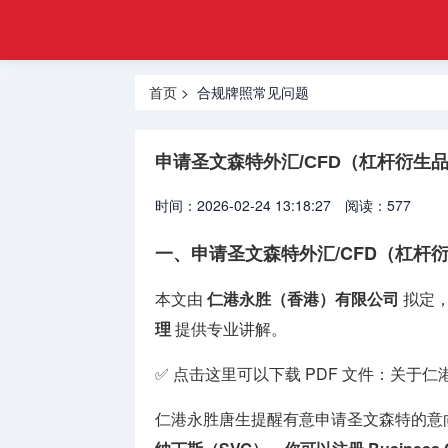
金融
首页
合规
基金管理
牌照
首页
> 合规牌照常见问题
牌照
虚拟资产
申请圣文森特外汇/CFD（杠杆衍生
VASP牌
照
时间：2026-02-24 13:18:27
阅读：577
外汇经纪
一、申请圣文森特外汇/CFD（杠杆
牌照
本文由
仁港永胜（香港）有限公司
拟定
货币兑换
理
提供专业讲解。
牌照
✅ 点击这里可以下载 PDF 文件：
关于仁
国际汇款
牌照
仁港永胜唐生提醒有意申请圣文森特的意