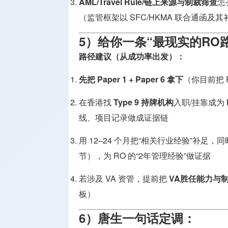
AML/Travel Rule/链上来源与制裁筛查
怎
（监管框架以 SFC/HKMA 联合通函及
5）给你一条“最现实的RO
路径建议（从成功率出发）：
先把 Paper 1 + Paper 6 拿下
（你目前把 P
在香港找
Type 9 持牌机构
入职/挂靠成为
线、项目记录做成证据链
用 12–24 个月把“相关行业经验”补足，
节），为 RO 的“2年管理经验”做证据
若涉及 VA 资管，提前把
VA胜任能力与
板）
6）唐生一句话定调：