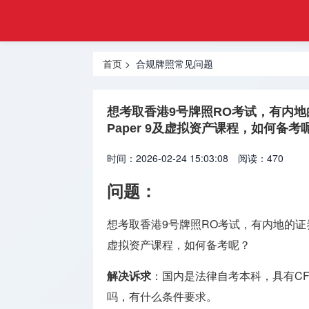
金融
首页
合规
基金管理
牌照
首页
> 合规牌照常见问题
牌照
虚拟资产
想考取香港9号牌照RO考试，有内地的
VASP牌
Paper 9及虚拟资产课程，如何备考
照
时间：2026-02-24 15:03:08
阅读：470
外汇经纪
牌照
问题
：
货币兑换
想考取香港9号牌照RO考试，有内地的证券和
牌照
虚拟资产课程，如何备考呢？
国际汇款
解决诉求
：国内是法律自考本科，具有CF
牌照
吗，有什么条件要求。