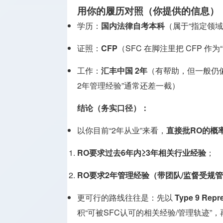
用你的履历对照（你提供的信息）
学历：
国内法律自考本科
（属于“指定领域
证照：
CFP
（SFC 在脚注里把 CFP 
工作：
汇丰中国 2年
（有帮助，但一般仍偏
2年管理经验”通常还差一截）
结论（务实口径）：
以你目前“2年从业”来看，
直接批RO的概
RO要求过去6年内≥3年相关行业经验
；
RO要求2年管理经验（带团队/监督受规
更可行的路线往往是：先以
Type 9 Re
积“可被SFC认可的相关经验/管理轨迹”，