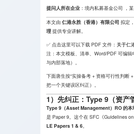
支付机构
提问人
所在企业
：境内私募基金公司 ，
牌照
本文由
仁港永胜（香港）有限公司
拟定
投资顾问
理
提供专业讲解。
牌照
✅ 点击这里可以下载 PDF 文件：
关于仁
保险相关
牌照
注：本文模板、清单、Word/PDF 可
与内部落地）。
下面唐生按“实操备考 + 资格可行性判断
把一个关键误区纠正）。
1）先纠正：Type 9（资
Type 9（Asset Management）RO 
是 Paper 9。这个在 SFC《Guidelines
LE Papers 1 & 6
。